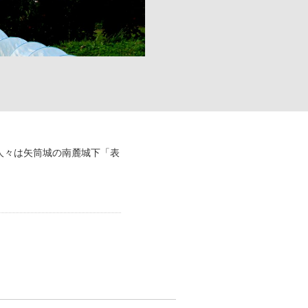
人々は矢筒城の南麓城下「表