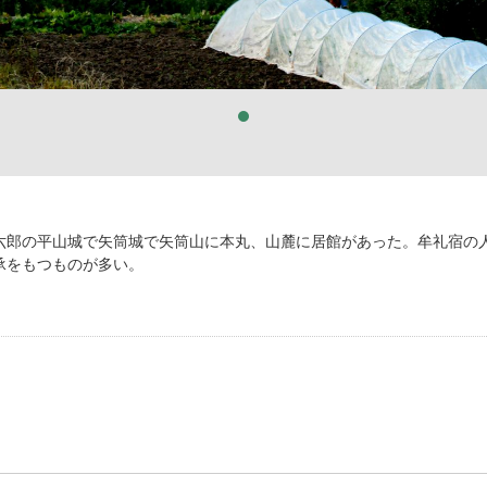
六郎の平山城で矢筒城で矢筒山に本丸、山麓に居館があった。牟礼宿の
承をもつものが多い。