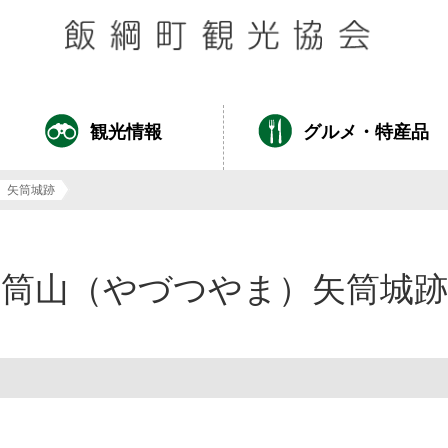
観光情報
グルメ・特産品
ま）矢筒城跡
 矢筒山（やづつやま）矢筒城跡