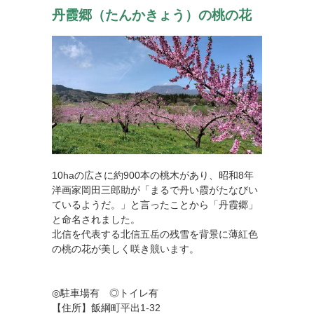
丹霞郷（たんかきょう）の桃の花
10haの広さに約900本の桃木があり、昭和8年
洋画家岡田三郎助が「まるで丹い霞がたなびい
ているようだ。」と言ったことから「丹霞郷」
と命名されました。
北信を代表する北信五岳の残雪を背景に薄紅色
の桃の花が美しく咲き競います。
◎駐車場有 ◎トイレ有
【住所】飯綱町平出1-32