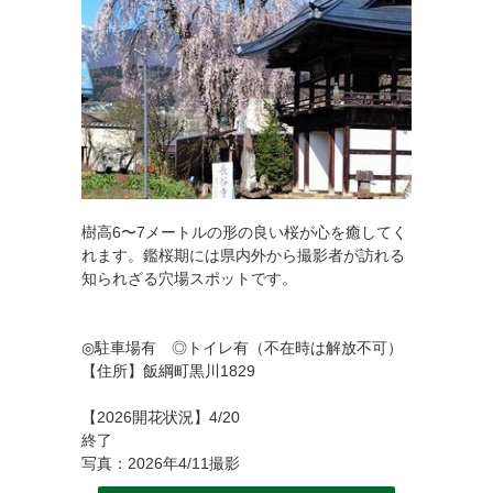
樹高6〜7メートルの形の良い桜が心を癒してく
れます。鑑桜期には県内外から撮影者が訪れる
知られざる穴場スポットです。
◎駐車場有 ◎トイレ有（不在時は解放不可）
【住所】飯綱町黒川1829
【2026開花状況】4/20
終了
写真：2026年4/11撮影