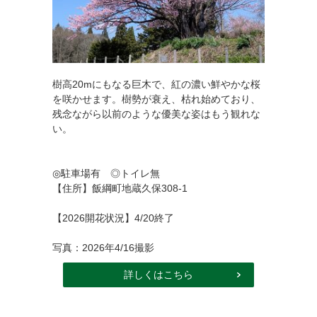
樹高20mにもなる巨木で、紅の濃い鮮やかな桜
を咲かせます。樹勢が衰え、枯れ始めており、
残念ながら以前のような優美な姿はもう観れな
い。
◎駐車場有 ◎トイレ無
【住所】飯綱町地蔵久保308-1
【2026開花状況】4/20終了
写真：2026年4/16撮影
詳しくはこちら