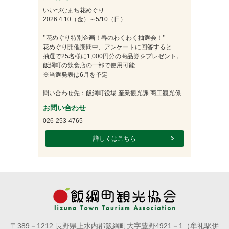
いいづなまち花めぐり
2026.4.10（金）～5/10（日）
’’花めぐり特別企画！春のわくわく抽選会！’’
花めぐり開催期間中、アンケートに回答すると
抽選で25名様に1,000円分の商品券をプレゼント。
飯綱町の飲食店の一部で使用可能
※当選発表は6月を予定
問い合わせ先：飯綱町役場 産業観光課 商工観光係
お問い合わせ
026-253-4765
詳しくはこちら
〒389－1212 長野県上水内郡飯綱町大字豊野4921－1（牟礼駅併