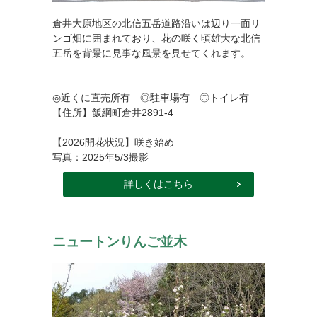
倉井大原地区の北信五岳道路沿いは辺り一面リ
ンゴ畑に囲まれており、花の咲く頃雄大な北信
五岳を背景に見事な風景を見せてくれます。
◎近くに直売所有 ◎駐車場有 ◎トイレ有
【住所】飯綱町倉井2891-4
【2026開花状況】咲き始め
写真：2025年5/3撮影
詳しくはこちら
ニュートンりんご並木