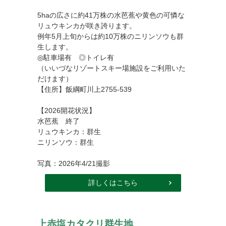
5haの広さに約41万株の水芭蕉や黄色の可憐な
リュウキンカが咲き誇ります。
例年5月上旬からは約10万株のニリンソウも群
生します。
◎駐車場有 ◎トイレ有
（いいづなリゾートスキー場施設をご利用いた
だけます）
【住所】飯綱町川上2755-539
【2026開花状況】
水芭蕉 終了
リュウキンカ：群生
ニリンソウ：群生
写真：2026年4/21撮影
詳しくはこちら
上赤塩カタクリ群生地