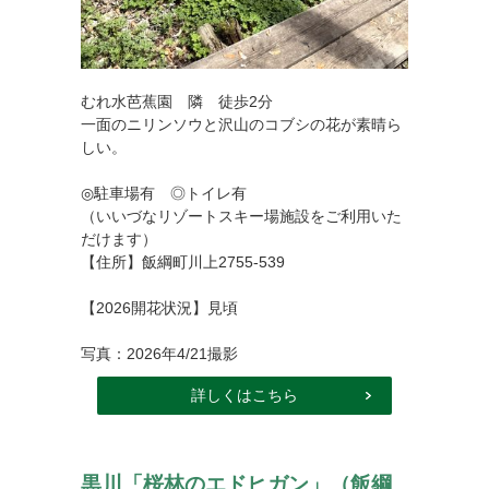
むれ水芭蕉園 隣 徒歩2分
一面のニリンソウと沢山のコブシの花が素晴ら
しい。
◎駐車場有 ◎トイレ有
（いいづなリゾートスキー場施設をご利用いた
だけます）
【住所】飯綱町川上2755-539
【2026開花状況】見頃
写真：2026年4/21撮影
詳しくはこちら
黒川「桜林のエドヒガン」（飯綱