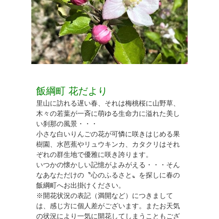
飯綱町 花だより
里山に訪れる遅い春、それは梅桃桜に山野草、
木々の若葉が一斉に萌ゆる生命力に溢れた美し
い刹那の風景・・・
小さな白いりんごの花が可憐に咲きはじめる果
樹園、水芭蕉やリュウキンカ、カタクリはそれ
ぞれの群生地で優雅に咲き誇ります。
いつかの懐かしい記憶がよみがえる・・・そん
なあなただけの〝心のふるさと〟を探しに春の
飯綱町へお出掛けください。
※開花状況の表記（満開など）につきまして
は、感じ方に個人差がございます。またお天気
の状況により一気に開花してしまうこともござ