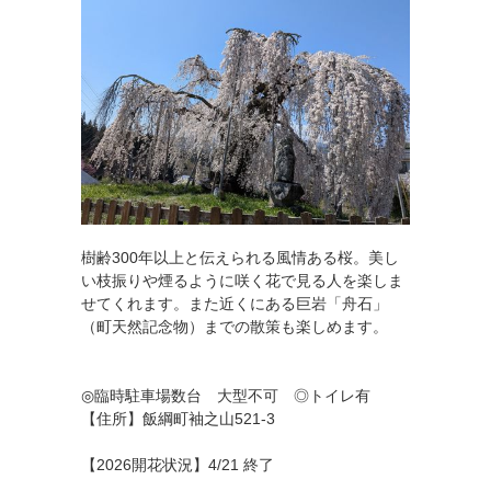
樹齢300年以上と伝えられる風情ある桜。美し
い枝振りや煙るように咲く花で見る人を楽しま
せてくれます。また近くにある巨岩「舟石」
（町天然記念物）までの散策も楽しめます。
◎臨時駐車場数台 大型不可 ◎トイレ有
【住所】飯綱町袖之山521-3
【2026開花状況】4/21 終了