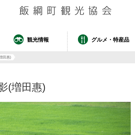
観光情報
グルメ・特産品
増田惠)
影(増田惠)