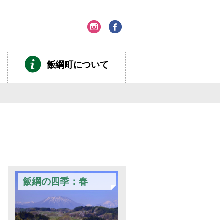
飯綱町について
飯綱の四季：春