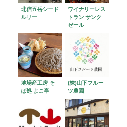
北信五岳シード
ワイナリーレス
ルリー
トラン サンク
ゼール
地場産工房 そ
(株)山下フルー
ば処 よこ亭
ツ農園